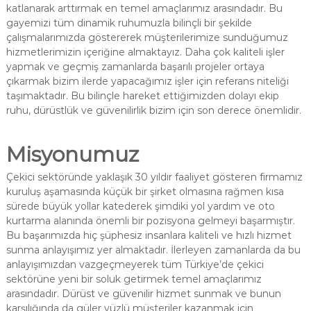
katlanarak arttırmak en temel amaçlarımız arasındadır. Bu
gayemizi tüm dinamik ruhumuzla bilinçli bir şekilde
çalışmalarımızda göstererek müşterilerimize sunduğumuz
hizmetlerimizin içeriğine almaktayız. Daha çok kaliteli işler
yapmak ve geçmiş zamanlarda başarılı projeler ortaya
çıkarmak bizim ilerde yapacağımız işler için referans niteliği
taşımaktadır. Bu bilinçle hareket ettiğimizden dolayı ekip
ruhu, dürüstlük ve güvenilirlik bizim için son derece önemlidir.
Misyonumuz
Çekici sektöründe yaklaşık 30 yıldır faaliyet gösteren firmamız
kuruluş aşamasında küçük bir şirket olmasına rağmen kısa
sürede büyük yollar katederek şimdiki yol yardım ve oto
kurtarma alanında önemli bir pozisyona gelmeyi başarmıştır.
Bu başarımızda hiç şüphesiz insanlara kaliteli ve hızlı hizmet
sunma anlayışımız yer almaktadır. İlerleyen zamanlarda da bu
anlayışımızdan vazgeçmeyerek tüm Türkiye’de çekici
sektörüne yeni bir soluk getirmek temel amaçlarımız
arasındadır. Dürüst ve güvenilir hizmet sunmak ve bunun
karşılığında da güler yüzlü müşteriler kazanmak için