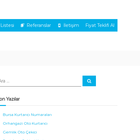
 Listesi
Referanslar
İletişim
Fiyat Teklifi Al
A
r
a
on Yazılar
Bursa Kurtarıcı Numaraları
Orhangazi Oto Kurtarıcı
Gemlik Oto Çekici